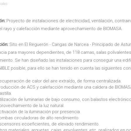
iales
ón:
Proyecto de instalaciones de electricidad, ventilación, contrai
el rayo y calefacción mediante aprovechamiento de BIOMASA.
ción:
Sito en El Reguerón - Cangas de Narcea - Principado de Astur
cia para mayores dependientes, de 118 camas, salas polivalentes,
iento. Se han diseñado las instalaciones para conseguir una edif
BLE posible, para ello se han tenido en cuenta las siguientes con
ecuperación de calor del aire extraído, de forma centralizada.
roducción de ACS y calefacción mediante una caldera de BIOMAS
astilla.
tilización de luminarias de bajo consumo, con balastos electrónico
provechamiento de la luz natural.
ctivación de la iluminación por presencia.
ombas circuladoras de alto rendimiento.
scensores ecoeficientes, de elevado rendimiento.
tros materiales, arquetas, cajas, envolventes, etc. realizados en po