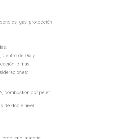
ncendios, gas, protección
ias.
 Centro de Día y
icación lo más
sideraciones:
A, combustión por pelet
s de doble nivel.
lipropileno, material