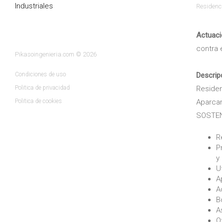
Industriales
Residenc
Actuaci
contra 
Pikasoingenieria.com © 2026
Descrip
Condiciones de uso
Residen
Politica de privacidad
Aparcam
Politica de cookies
SOSTENI
R
P
y 
U
A
A
B
A
O